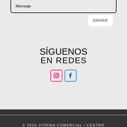
ENVIAR
SÍGUENOS
EN REDES
© 2020 VITRINA COMERCIAL / CENTRO