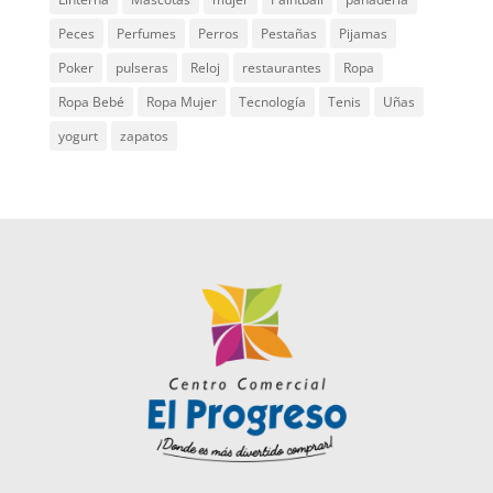
Peces
Perfumes
Perros
Pestañas
Pijamas
Poker
pulseras
Reloj
restaurantes
Ropa
Ropa Bebé
Ropa Mujer
Tecnología
Tenis
Uñas
yogurt
zapatos