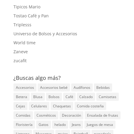
Tipicos Mario
Tostao Café y Pan
Triplesss
Universo de Bolsos y Accesorios
World time
Zaneve
zucafit
¿Buscas algo más?
Accesorios
Accesorios bebé
Audífonos
Bebidas
Betera
Blusa
Bolsos
Café
Calzado
Camisetas
Cejas
Celulares
Chaquetas
Comida costeña
Comidas
Cosméticos
Decoración
Ensalada de frutas
Floristería
Gatos
helado
Jeans
Juegos de mesa
Linterna
Mascotas
mujer
Paintball
panadería