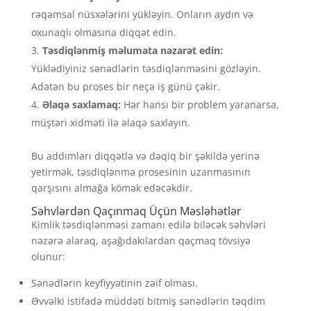
rəqəmsal nüsxələrini yükləyin. Onların aydın və
oxunaqlı olmasına diqqət edin.
Təsdiqlənmiş məlumata nəzarət edin:
Yüklədiyiniz sənədlərin təsdiqlənməsini gözləyin.
Adətən bu proses bir neçə iş günü çəkir.
Əlaqə saxlamaq:
Hər hansı bir problem yaranarsa,
müştəri xidməti ilə əlaqə saxlayın.
Bu addımları diqqətlə və dəqiq bir şəkildə yerinə
yetirmək, təsdiqlənmə prosesinin uzanmasının
qarşısını almağa kömək edəcəkdir.
Səhvlərdən Qaçınmaq Üçün Məsləhətlər
Kimlik təsdiqlənməsi zamanı edilə biləcək səhvləri
nəzərə alaraq, aşağıdakılardan qaçmaq tövsiyə
olunur:
Sənədlərin keyfiyyətinin zəif olması.
Əvvəlki istifadə müddəti bitmiş sənədlərin təqdim