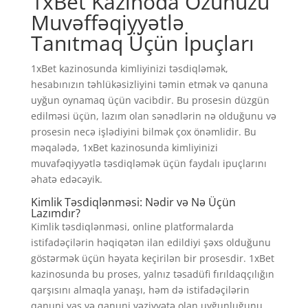
1xBet Kazinoda Özünüzü
Muvəffəqiyyətlə
Tanıtmaq Üçün İpuçları
1xBet kazinosunda kimliyinizi təsdiqləmək,
hesabınızın təhlükəsizliyini təmin etmək və qanuna
uyğun oynamaq üçün vacibdir. Bu prosesin düzgün
edilməsi üçün, lazım olan sənədlərin nə olduğunu və
prosesin necə işlədiyini bilmək çox önəmlidir. Bu
məqalədə, 1xBet kazinosunda kimliyinizi
muvafəqiyyətlə təsdiqləmək üçün faydalı ipuçlarını
əhatə edəcəyik.
Kimlik Təsdiqlənməsi: Nədir və Nə Üçün
Lazımdır?
Kimlik təsdiqlənməsi, online platformalarda
istifadəçilərin həqiqətən ilan edildiyi şəxs olduğunu
göstərmək üçün həyata keçirilən bir prosesdir. 1xBet
kazinosunda bu proses, yalnız təsadüfi fırıldaqçılığın
qarşısını almaqla yanaşı, həm də istifadəçilərin
qanuni yaş və qanuni vəziyyətə olan uyğunluğunu