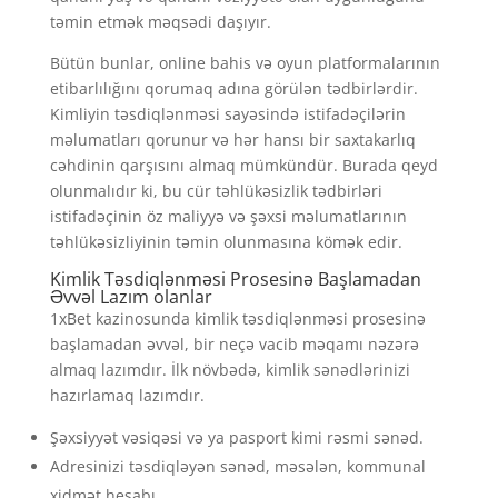
təmin etmək məqsədi daşıyır.
Bütün bunlar, online bahis və oyun platformalarının
etibarlılığını qorumaq adına görülən tədbirlərdir.
Kimliyin təsdiqlənməsi sayəsində istifadəçilərin
məlumatları qorunur və hər hansı bir saxtakarlıq
cəhdinin qarşısını almaq mümkündür. Burada qeyd
olunmalıdır ki, bu cür təhlükəsizlik tədbirləri
istifadəçinin öz maliyyə və şəxsi məlumatlarının
təhlükəsizliyinin təmin olunmasına kömək edir.
Kimlik Təsdiqlənməsi Prosesinə Başlamadan
Əvvəl Lazım olanlar
1xBet kazinosunda kimlik təsdiqlənməsi prosesinə
başlamadan əvvəl, bir neçə vacib məqamı nəzərə
almaq lazımdır. İlk növbədə, kimlik sənədlərinizi
hazırlamaq lazımdır.
Şəxsiyyət vəsiqəsi və ya pasport kimi rəsmi sənəd.
Adresinizi təsdiqləyən sənəd, məsələn, kommunal
xidmət hesabı.