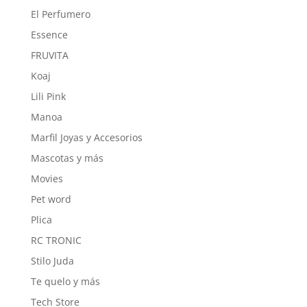
El Perfumero
Essence
FRUVITA
Koaj
Lili Pink
Manoa
Marfil Joyas y Accesorios
Mascotas y más
Movies
Pet word
Plica
RC TRONIC
Stilo Juda
Te quelo y más
Tech Store