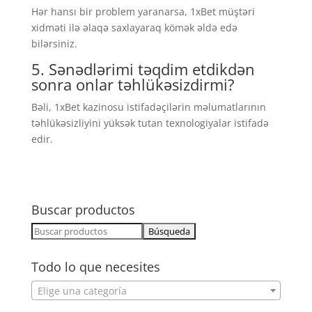
Hər hansı bir problem yaranarsa, 1xBet müştəri
xidməti ilə əlaqə saxlayaraq kömək əldə edə
bilərsiniz.
5. Sənədlərimi təqdim etdikdən
sonra onlar təhlükəsizdirmi?
Bəli, 1xBet kazinosu istifadəçilərin məlumatlarının
təhlükəsizliyini yüksək tutan texnologiyalar istifadə
edir.
Buscar productos
Buscar:
Todo lo que necesites
Elige una categoría