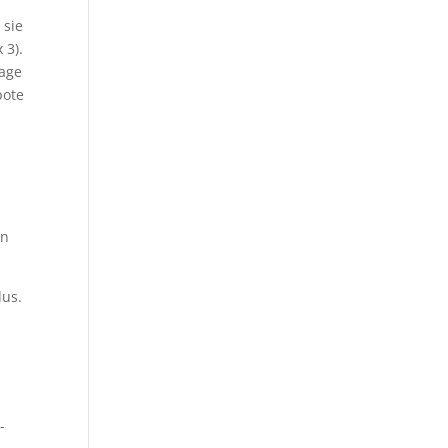
 sie
 3).
tage
bote
n
on
dus.
-