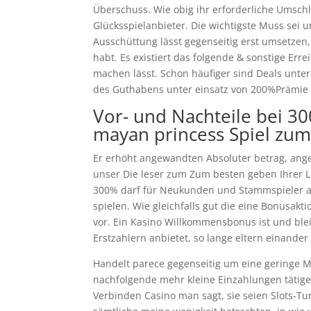
Überschuss. Wie obig ihr erforderliche Umschl
Glücksspielanbieter. Die wichtigste Muss sei
Ausschüttung lässt gegenseitig erst umsetzen, 
habt. Es existiert das folgende & sonstige Er
machen lässt. Schon häufiger sind Deals unte
des Guthabens unter einsatz von 200%Prämie 
Vor- und Nachteile bei 30
mayan princess Spiel zu
Er erhöht angewandten Absoluter betrag, ange
unser Die leser zum Zum besten geben Ihrer L
300% darf für Neukunden und Stammspieler an
spielen. Wie gleichfalls gut die eine Bonusak
vor. Ein Kasino Willkommensbonus ist und ble
Erstzahlern anbietet, so lange eltern einand
Handelt parece gegenseitig um eine geringe Men
nachfolgende mehr kleine Einzahlungen tätigen.
Verbinden Casino man sagt, sie seien Slots-Tu