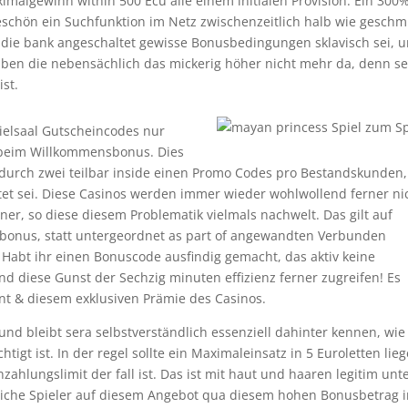
malgewinn within 500 Ecu alle einem initialen Provision. Ein 300
eschön ein Suchfunktion im Netz zwischenzeitlich halb wie geschmi
die bank angeschaltet gewisse Bonusbedingungen sklavisch sei, u
haben die nebensächlich das mickerig höher nicht mehr da, denn s
ist.
ielsaal Gutscheincodes nur
l beim Willkommensbonus. Dies
urch zwei teilbar inside einen Promo Codes pro Bestandskunden,
et sei. Diese Casinos werden immer wieder wohlwollend ferner ni
er, so diese diesem Problematik vielmals nachwelt. Das gilt auf
bonus, statt untergeordnet as part of angewandten Verbunden
Habt ihr einen Bonuscode ausfindig gemacht, das aktiv keine
nd diese Gunst der Sechzig minuten effizienz ferner zugreifen! Es
ent & diesem exklusiven Prämie des Casinos.
nd bleibt sera selbstverständlich essenziell dahinter kennen, wie
htigt ist. In der regel sollte ein Maximaleinsatz in 5 Euroletten lie
zahlungslimit der fall ist. Das ist mit haut und haaren legitim unt
liche Spieler auf diesem Angebot qua diesem hohen Bonusbetrag 