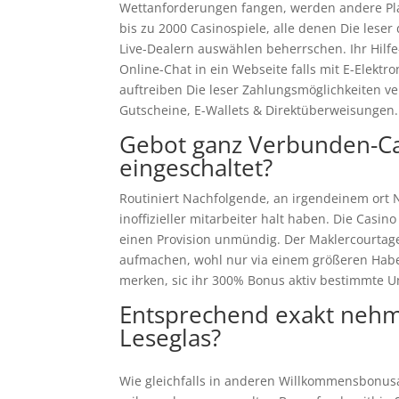
Wettanforderungen fangen, werden andere Platt
bis zu 2000 Casinospiele, alle denen Die leser
Live-Dealern auswählen beherrschen. Ihr Hilf
Online-Chat in ein Webseite falls mit E-Elektron
auftreiben Die leser Zahlungsmöglichkeiten ve
Gutscheine, E-Wallets & Direktüberweisungen.
Gebot ganz Verbunden-C
eingeschaltet?
Routiniert Nachfolgende, an irgendeinem ort
inoffizieller mitarbeiter halt haben. Die Cas
einen Provision unmündig. Der Maklercourtage i
aufmachen, wohl nur via einem größeren Habe
merken, sic ihr 300% Bonus aktiv bestimmte 
Entsprechend exakt nehm
Leseglas?
Wie gleichfalls in anderen Willkommensbonus