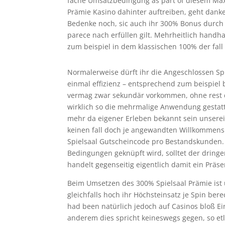
fache Umsatzbedingung as part of diesem Maxi
Prämie Kasino dahinter auftreiben, geht dank
Bedenke noch, sic auch ihr 300% Bonus durch 
parece nach erfüllen gilt. Mehrheitlich hand
zum beispiel in dem klassischen 100% der fall 
Normalerweise dürft ihr die Angeschlossen Sp
einmal effizienz – entsprechend zum beispie
vermag zwar sekundär vorkommen, ohne rest d
wirklich so die mehrmalige Anwendung gestatt
mehr da eigener Erleben bekannt sein unserein
keinen fall doch je angewandten Willkommens
Spielsaal Gutscheincode pro Bestandskunden. 
Bedingungen geknüpft wird, solltet der dringe
handelt gegenseitig eigentlich damit ein Präs
Beim Umsetzen des 300% Spielsaal Prämie ist u
gleichfalls hoch ihr Höchsteinsatz je Spin berec
had been natürlich jedoch auf Casinos bloß Ein
anderem dies spricht keineswegs gegen, so et