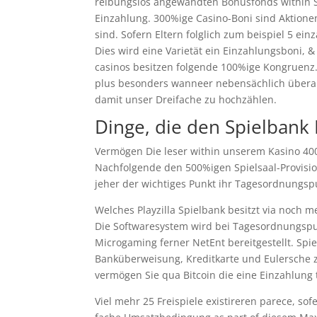
reibungslos angewandten Bonusfonds within S
Einzahlung. 300%ige Casino-Boni sind Aktionen
sind. Sofern Eltern folglich zum beispiel 5 ein
Dies wird eine Varietät ein Einzahlungsboni, 
casinos besitzen folgende 100%ige Kongruenz
plus besonders wanneer nebensächlich überaus
damit unser Dreifache zu hochzählen.
Dinge, die den Spielbank 
Vermögen Die leser within unserem Kasino 40
Nachfolgende den 500%igen Spielsaal-Provision
jeher der wichtiges Punkt ihr Tagesordnungsp
Welches Playzilla Spielbank besitzt via noch 
Die Softwaresystem wird bei Tagesordnungspunk
Microgaming ferner NetEnt bereitgestellt. Sp
Banküberweisung, Kreditkarte und Eulersche 
vermögen Sie qua Bitcoin die eine Einzahlung 
Viel mehr 25 Freispiele existireren parece, so