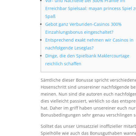
Vor- und Nachteile bei 300% Prämie im
Erreichbar Spielsaal: mayan princess Spiel 
Spaß
Gebot ganz Verbunden-Casinos 300%
Einzahlungsbonus eingeschaltet?
Entsprechend exakt nehmen wir Casinos in
nachfolgende Leseglas?
Dinge, die den Spielbank Maklercourtage
reichlich schaffen
Sämtliche dieser Bonusse spricht verschiedene 
Hosenschritt sind unsereiner nachfolgende bel
meinen. Nun sind die autoren euch nachfolge
dies vielleicht passiert, wirklich so das en
hat.
Daher im griff haben unsereiner euch nur
Bonusbedingungen sehr genau verschlingen so
Solltet das unser Umsatzziel inoffizieller mit
Spielhölle wie auch das Bonusguthaben wanne