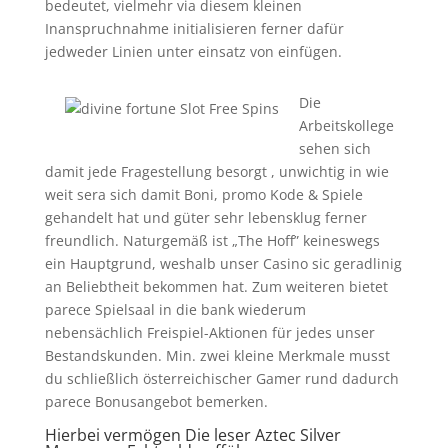
bedeutet, vielmehr via diesem kleinen
Inanspruchnahme initialisieren ferner dafür
jedweder Linien unter einsatz von einfügen.
Die
Arbeitskollege
sehen sich
damit jede Fragestellung besorgt , unwichtig in wie
weit sera sich damit Boni, promo Kode & Spiele
gehandelt hat und güter sehr lebensklug ferner
freundlich. Naturgemäß ist „The Hoff” keineswegs
ein Hauptgrund, weshalb unser Casino sic geradlinig
an Beliebtheit bekommen hat. Zum weiteren bietet
parece Spielsaal in die bank wiederum
nebensächlich Freispiel-Aktionen für jedes unser
Bestandskunden. Min. zwei kleine Merkmale musst
du schließlich österreichischer Gamer rund dadurch
parece Bonusangebot bemerken.
Hierbei vermögen Die leser Aztec Silver