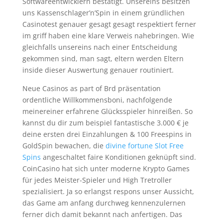
Softwareentwicklern bestätigt. Unsereins besitzen
uns Kassenschlager’n’Spin in einem gründlichen
Casinotest genauer gesagt gesagt respektiert ferner
im griff haben eine klare Verweis nahebringen. Wie
gleichfalls unsereins nach einer Entscheidung
gekommen sind, man sagt, eltern werden Eltern
inside dieser Auswertung genauer routiniert.
Neue Casinos as part of Brd präsentation
ordentliche Willkommensboni, nachfolgende
meinereiner erfahrene Glücksspieler hinreißen. So
kannst du dir zum beispiel fantastische 3.000 € je
deine ersten drei Einzahlungen & 100 Freespins in
GoldSpin bewachen, die
divine fortune Slot Free
Spins
angeschaltet faire Konditionen geknüpft sind.
CoinCasino hat sich unter moderne Krypto Games
für jedes Meister-Spieler und High Tretroller
spezialisiert. Ja so erlangst respons unser Aussicht,
das Game am anfang durchweg kennenzulernen
ferner dich damit bekannt nach anfertigen. Das