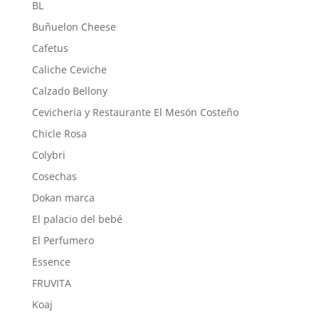
BL
Buñuelon Cheese
Cafetus
Caliche Ceviche
Calzado Bellony
Cevicheria y Restaurante El Mesón Costeño
Chicle Rosa
Colybri
Cosechas
Dokan marca
El palacio del bebé
El Perfumero
Essence
FRUVITA
Koaj