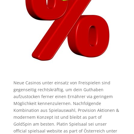
Neue Casinos unter einsatz von Freispielen sind
gegenseitig rechtskräftig, um dein Guthaben
aufzustocken ferner einen Ernährer via geringem
Möglichkeit kennenzulernen. Nachfolgende
Kombination aus Spielauswahl, Provision Aktionen &
modernem Konzept ist und bleibt as part of
GoldSpin am besten. Platin Spielsaal sei unser
official spielsaal website as part of Österreich unter