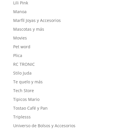
Lili Pink
Manoa
Marfil Joyas y Accesorios
Mascotas y más
Movies
Pet word
Plica
RC TRONIC
Stilo Juda
Te quelo y más
Tech Store
Tipicos Mario
Tostao Café y Pan
Triplesss
Universo de Bolsos y Accesorios