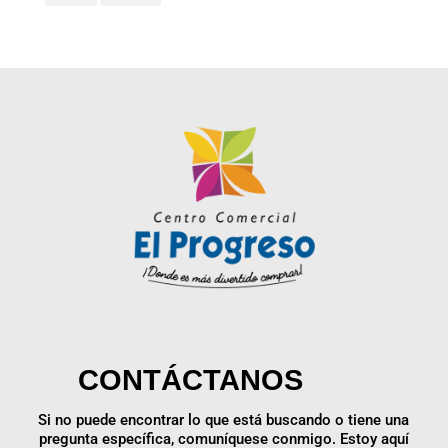
CONTÁCTANOS
Si no puede encontrar lo que está buscando o tiene una
pregunta específica, comuníquese conmigo. Estoy aquí