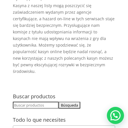
Kasyna z naszej listy mogą poszczycić się
zaświadczeniem wydanym przez agencje
certyfikujące, a hazard on-line w tych serwisach staje
się bardziej bezpiecznym. Przysługujące nam
komisje z tytułu udostępniania informacji to
kasynach nie mają wpływu na wrażenia z gry dla
użytkownika. Możemy spodziewać się, że
popularność kasyn online będzie nadal rosnąć, a
new korzystając z naszych polecanych kasyn możesz
być pewny ekscytującej rozrywki w bezpiecznym
środowisku.
Buscar productos
Buscar:
Todo lo que necesites