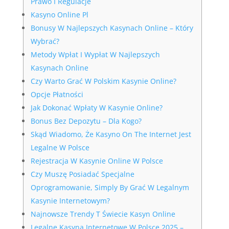
Prawo I Regulacje
Kasyno Online Pl
Bonusy W Najlepszych Kasynach Online – Który
Wybrać?
Metody Wpłat I Wypłat W Najlepszych
Kasynach Online
Czy Warto Grać W Polskim Kasynie Online?
Opcje Płatności
Jak Dokonać Wpłaty W Kasynie Online?
Bonus Bez Depozytu – Dla Kogo?
Skąd Wiadomo, Że Kasyno On The Internet Jest
Legalne W Polsce
Rejestracja W Kasynie Online W Polsce
Czy Muszę Posiadać Specjalne
Oprogramowanie, Simply By Grać W Legalnym
Kasynie Internetowym?
Najnowsze Trendy T Świecie Kasyn Online
Legalne Kasyna Internetowe W Polsce 2025 –