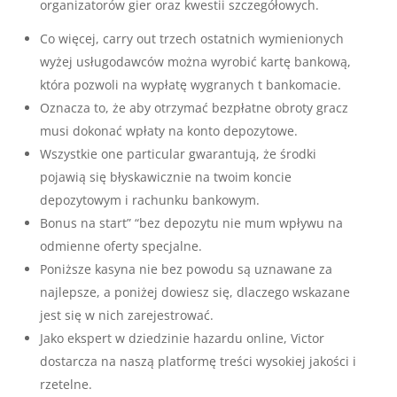
organizatorów gier oraz kwestii szczegółowych.
Co więcej, carry out trzech ostatnich wymienionych
wyżej usługodawców można wyrobić kartę bankową,
która pozwoli na wypłatę wygranych t bankomacie.
Oznacza to, że aby otrzymać bezpłatne obroty gracz
musi dokonać wpłaty na konto depozytowe.
Wszystkie one particular gwarantują, że środki
pojawią się błyskawicznie na twoim koncie
depozytowym i rachunku bankowym.
Bonus na start” “bez depozytu nie mum wpływu na
odmienne oferty specjalne.
Poniższe kasyna nie bez powodu są uznawane za
najlepsze, a poniżej dowiesz się, dlaczego wskazane
jest się w nich zarejestrować.
Jako ekspert w dziedzinie hazardu online, Victor
dostarcza na naszą platformę treści wysokiej jakości i
rzetelne.