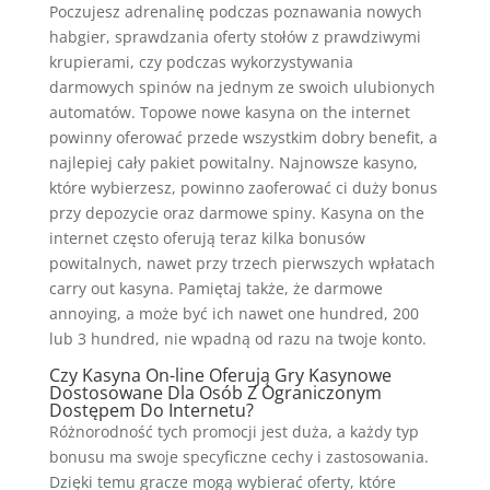
Poczujesz adrenalinę podczas poznawania nowych
habgier, sprawdzania oferty stołów z prawdziwymi
krupierami, czy podczas wykorzystywania
darmowych spinów na jednym ze swoich ulubionych
automatów. Topowe nowe kasyna on the internet
powinny oferować przede wszystkim dobry benefit, a
najlepiej cały pakiet powitalny. Najnowsze kasyno,
które wybierzesz, powinno zaoferować ci duży bonus
przy depozycie oraz darmowe spiny. Kasyna on the
internet często oferują teraz kilka bonusów
powitalnych, nawet przy trzech pierwszych wpłatach
carry out kasyna. Pamiętaj także, że darmowe
annoying, a może być ich nawet one hundred, 200
lub 3 hundred, nie wpadną od razu na twoje konto.
Czy Kasyna On-line Oferują Gry Kasynowe
Dostosowane Dla Osób Z Ograniczonym
Dostępem Do Internetu?
Różnorodność tych promocji jest duża, a każdy typ
bonusu ma swoje specyficzne cechy i zastosowania.
Dzięki temu gracze mogą wybierać oferty, które