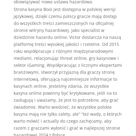
obowiązywać nowa ustawa hazardowa.
Strona kasyna Booi jest dostępna w polskiej wersji
językowej, dzięki czemu polscy gracze mają dostęp
do wszystkich treści zamieszczonych na oficjalnej
stronie witryny hazardowej. Jako specialist w
dziedzinie hazardu online, Victor dostarcza na naszą
platformę treści wysokiej jakości i rzetelne. Od 2015
roku współpracuje z różnymi międzynarodowymi
mediami, relacjonując threat online, gry kasynowe i
sektor iGaming. Współpracując z licznymi ekspertami
branżowymi, stworzył przyjazną dla graczy stronę
internetową, oferującą najcenniejsze informacje to
kasynach online. Jesteśmy zdania, że wszystkie
kasyna online powinny być krytykowane, jeśli na to
zasługują i uważamy, że jest to potrzebne, aby grać
świadomie. Warto wiedzieć, że wszystkie polskie
kasyna mają nie tylko zalety, ale” “też wady, o których
warto mówić i actually do czego zachęcamy, aby
razem z graczami wyłonić i grać w najlepszej stronie
hazardowej 2024 t Polsce.