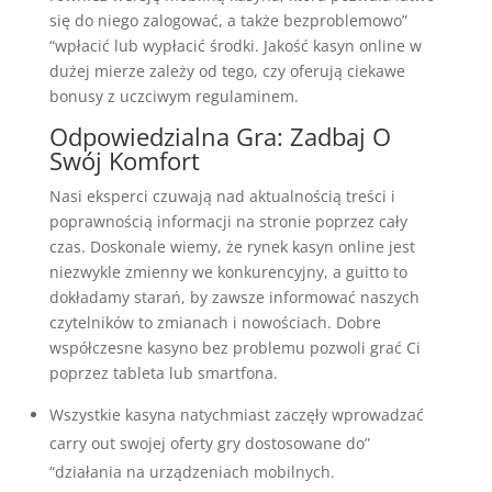
się do niego zalogować, a także bezproblemowo”
“wpłacić lub wypłacić środki. Jakość kasyn online w
dużej mierze zależy od tego, czy oferują ciekawe
bonusy z uczciwym regulaminem.
Odpowiedzialna Gra: Zadbaj O
Swój Komfort
Nasi eksperci czuwają nad aktualnością treści i
poprawnością informacji na stronie poprzez cały
czas. Doskonale wiemy, że rynek kasyn online jest
niezwykle zmienny we konkurencyjny, a guitto to
dokładamy starań, by zawsze informować naszych
czytelników to zmianach i nowościach. Dobre
współczesne kasyno bez problemu pozwoli grać Ci
poprzez tableta lub smartfona.
Wszystkie kasyna natychmiast zaczęły wprowadzać
carry out swojej oferty gry dostosowane do”
“działania na urządzeniach mobilnych.