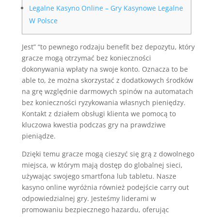
Legalne Kasyno Online – Gry Kasynowe Legalne
W Polsce
Jest” “to pewnego rodzaju benefit bez depozytu, który
gracze mogą otrzymać bez konieczności
dokonywania wpłaty na swoje konto. Oznacza to be
able to, że można skorzystać z dodatkowych środków
na grę względnie darmowych spinów na automatach
bez konieczności ryzykowania własnych pieniędzy.
Kontakt z działem obsługi klienta we pomocą to
kluczowa kwestia podczas gry na prawdziwe
pieniądze.
Dzięki temu gracze mogą cieszyć się grą z dowolnego
miejsca, w którym mają dostęp do globalnej sieci,
używając swojego smartfona lub tabletu. Nasze
kasyno online wyróżnia również podejście carry out
odpowiedzialnej gry. Jesteśmy liderami w
promowaniu bezpiecznego hazardu, oferując