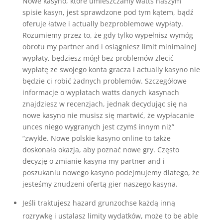
Nowe kasyno, które umieszczamy watts naszym
spisie kasyn, jest sprawdzone pod tym kątem, bądź
oferuje łatwe i actually bezproblemowe wypłaty.
Rozumiemy przez to, że gdy tylko wypełnisz wymóg
obrotu my partner and i osiągniesz limit minimalnej
wypłaty, będziesz mógł bez problemów zlecić
wypłatę ze swojego konta gracza i actually kasyno nie
będzie ci robić żadnych problemów. Szczegółowe
informacje o wypłatach watts danych kasynach
znajdziesz w recenzjach, jednak decydując się na
nowe kasyno nie musisz się martwić, że wypłacanie
unces niego wygranych jest czymś innym niż”
“zwykle. Nowe polskie kasyno online to także
doskonała okazja, aby poznać nowe gry. Często
decyzję o zmianie kasyna my partner and i
poszukaniu nowego kasyno podejmujemy dlatego, że
jesteśmy znudzeni ofertą gier naszego kasyna.
Jeśli traktujesz hazard grunzochse każdą inną
rozrywkę i ustalasz limity wydatków, może to be able