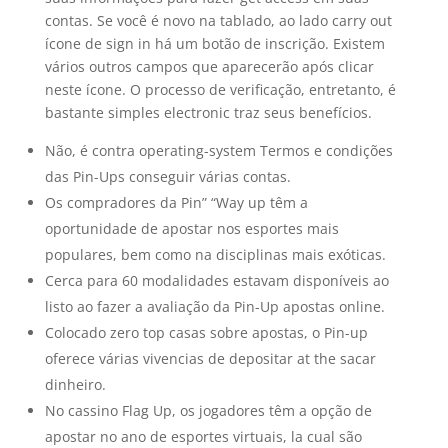
contas. Se você é novo na tablado, ao lado carry out
ícone de sign in há um botão de inscrição. Existem
vários outros campos que aparecerão após clicar
neste ícone. O processo de verificação, entretanto, é
bastante simples electronic traz seus benefícios.
Não, é contra operating-system Termos e condições
das Pin-Ups conseguir várias contas.
Os compradores da Pin” “Way up têm a
oportunidade de apostar nos esportes mais
populares, bem como na disciplinas mais exóticas.
Cerca para 60 modalidades estavam disponíveis ao
listo ao fazer a avaliação da Pin-Up apostas online.
Colocado zero top casas sobre apostas, o Pin-up
oferece várias vivencias de depositar at the sacar
dinheiro.
No cassino Flag Up, os jogadores têm a opção de
apostar no ano de esportes virtuais, la cual são