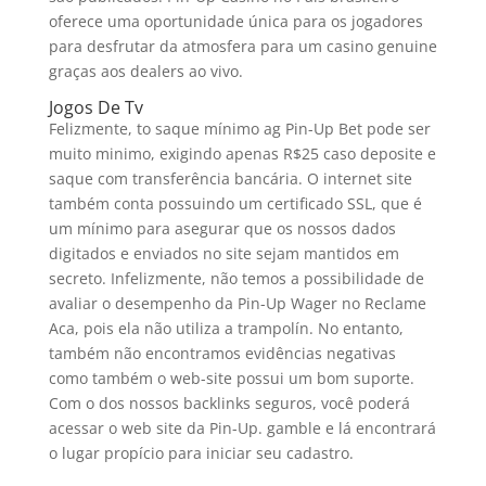
oferece uma oportunidade única para os jogadores
para desfrutar da atmosfera para um casino genuine
graças aos dealers ao vivo.
Jogos De Tv
Felizmente, to saque mínimo ag Pin-Up Bet pode ser
muito minimo, exigindo apenas R$25 caso deposite e
saque com transferência bancária. O internet site
também conta possuindo um certificado SSL, que é
um mínimo para asegurar que os nossos dados
digitados e enviados no site sejam mantidos em
secreto. Infelizmente, não temos a possibilidade de
avaliar o desempenho da Pin-Up Wager no Reclame
Aca, pois ela não utiliza a trampolín. No entanto,
também não encontramos evidências negativas
como também o web-site possui um bom suporte.
Com o dos nossos backlinks seguros, você poderá
acessar o web site da Pin-Up. gamble e lá encontrará
o lugar propício para iniciar seu cadastro.