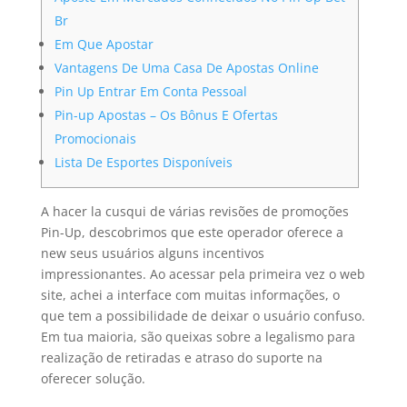
Br
Em Que Apostar
Vantagens De Uma Casa De Apostas Online
Pin Up Entrar Em Conta Pessoal
Pin-up Apostas – Os Bônus E Ofertas
Promocionais
Lista De Esportes Disponíveis
A hacer la cusqui de várias revisões de promoções
Pin-Up, descobrimos que este operador oferece a
new seus usuários alguns incentivos
impressionantes. Ao acessar pela primeira vez o web
site, achei a interface com muitas informações, o
que tem a possibilidade de deixar o usuário confuso.
Em tua maioria, são queixas sobre a legalismo para
realização de retiradas e atraso do suporte na
oferecer solução.