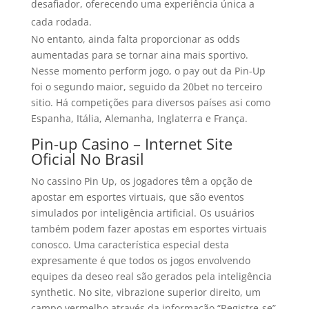
desafiador, oferecendo uma experiência única a
cada rodada.
No entanto, ainda falta proporcionar as odds
aumentadas para se tornar aina mais sportivo.
Nesse momento perform jogo, o pay out da Pin-Up
foi o segundo maior, seguido da 20bet no terceiro
sitio. Há competições para diversos países asi como
Espanha, Itália, Alemanha, Inglaterra e França.
Pin-up Casino – Internet Site
Oficial No Brasil
No cassino Pin Up, os jogadores têm a opção de
apostar em esportes virtuais, que são eventos
simulados por inteligência artificial. Os usuários
também podem fazer apostas em esportes virtuais
conosco. Uma característica especial desta
expresamente é que todos os jogos envolvendo
equipes da deseo real são gerados pela inteligência
synthetic. No site, vibrazione superior direito, um
campo vermelho através da informação “Registre-se”