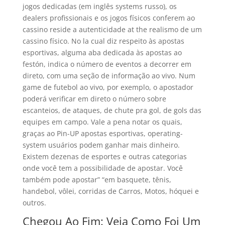
jogos dedicadas (em inglês systems russo), os
dealers profissionais e os jogos físicos conferem ao
cassino reside a autenticidade at the realismo de um
cassino físico. No la cual diz respeito às apostas
esportivas, alguma aba dedicada às apostas ao
festón, indica o número de eventos a decorrer em
direto, com uma seção de informação ao vivo. Num
game de futebol ao vivo, por exemplo, o apostador
poderá verificar em direto o número sobre
escanteios, de ataques, de chute pra gol, de gols das
equipes em campo. Vale a pena notar os quais,
graças ao Pin-UP apostas esportivas, operating-
system usuários podem ganhar mais dinheiro.
Existem dezenas de esportes e outras categorias
onde você tem a possibilidade de apostar. Você
também pode apostar” “em basquete, tênis,
handebol, vôlei, corridas de Carros, Motos, hóquei e
outros.
Chegou Ao Fim: Veja Como Foi Um