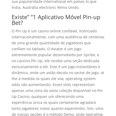
sua popularidade international em países lo que
Índia, Austrália electronic Reino Unido.
Existe” “1 Aplicativo Móvel Pin-up
Bet?
O Pin Up é um casino online confiável, licenciado
internacionalmente, com uma audiência de centenas
de uma grande quantidade de jogadores que
confiam na tablado. O Aviator é um jogo
extremamente popular desenvolvido por Spribe, e
no cassino Pin Up, ele recebe uma seção dedicada
exclusivamente a ele. Este é um jogo instantâneo e
dinâmico, onde um avião decola no sector de jogo, at
the à medida os quais ele voa, operating system
odds vão aumentando. Esses slots representam
apenas uma zona da vasta coleção disponível no Pin
Up Casino, qualquer um oferecendo uma
experiência única os quais certamente agradará
tanto jogadores novos quanto experientes. Sim, uma
de nossas opções é o método Demo, onde operating-