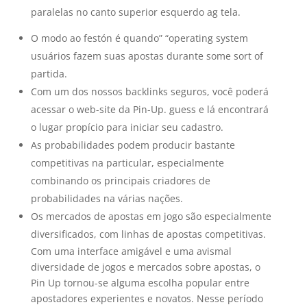
paralelas no canto superior esquerdo ag tela.
O modo ao festón é quando” “operating system
usuários fazem suas apostas durante some sort of
partida.
Com um dos nossos backlinks seguros, você poderá
acessar o web-site da Pin-Up. guess e lá encontrará
o lugar propício para iniciar seu cadastro.
As probabilidades podem producir bastante
competitivas na particular, especialmente
combinando os principais criadores de
probabilidades na várias nações.
Os mercados de apostas em jogo são especialmente
diversificados, com linhas de apostas competitivas.
Com uma interface amigável e uma avismal
diversidade de jogos e mercados sobre apostas, o
Pin Up tornou-se alguma escolha popular entre
apostadores experientes e novatos. Nesse período