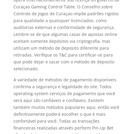
Curaçao Gaming Control Table. O Conselho sobre
Controle de Jogos de Curaçao impõe padrões rígidos
para qualidade a quaisquer licenciados, como
auditorias externas e conformidade de segurança.
Lembre-se de que algumas casas de apostas online
aceitam somente depósitos via criptografia, mas
utilizam um método de deposito diferente para
retiradas. Verifique os T&C para certificar-se para
que pode dejar e sacar com o método de deposito
selecionado.
A variedade de métodos de pagamento disponíveis
confirma a segurança e legalidade do site. Todos
operating-system serviços de pagamento que você
verá aqui são confiáveis ​​e confiáveis. Existem
também muitos métodos populares aqui, então você
definitivamente poderá escolher o que é mais
confortável para você. Todas as transações
financeiras realizadas através perform Pin-Up Bet