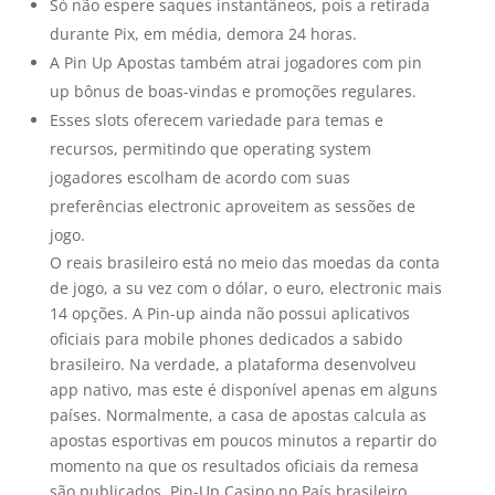
Só não espere saques instantâneos, pois a retirada
durante Pix, em média, demora 24 horas.
A Pin Up Apostas também atrai jogadores com pin
up bônus de boas-vindas e promoções regulares.
Esses slots oferecem variedade para temas e
recursos, permitindo que operating system
jogadores escolham de acordo com suas
preferências electronic aproveitem as sessões de
jogo.
O reais brasileiro está no meio das moedas da conta
de jogo, a su vez com o dólar, o euro, electronic mais
14 opções. A Pin-up ainda não possui aplicativos
oficiais para mobile phones dedicados a sabido
brasileiro. Na verdade, a plataforma desenvolveu
app nativo, mas este é disponível apenas em alguns
países. Normalmente, a casa de apostas calcula as
apostas esportivas em poucos minutos a repartir do
momento na que os resultados oficiais da remesa
são publicados. Pin-Up Casino no País brasileiro