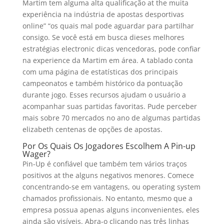
Martim tem alguma alta qualificação at the muita
experiência na indústria de apostas desportivas
online” “os quais mal pode aguardar para partilhar
consigo. Se você está em busca dieses melhores
estratégias electronic dicas vencedoras, pode confiar
na experience da Martim em área. A tablado conta
com uma página de estatísticas dos principais
campeonatos e também histórico da pontuação
durante jogo. Esses recursos ajudam o usuário a
acompanhar suas partidas favoritas. Pude perceber
mais sobre 70 mercados no ano de algumas partidas
elizabeth centenas de opções de apostas.
Por Os Quais Os Jogadores Escolhem A Pin-up
Wager?
Pin-Up é confiável que também tem vários traços
positivos at the alguns negativos menores. Comece
concentrando-se em vantagens, ou operating system
chamados profissionais. No entanto, mesmo que a
empresa possua apenas alguns inconvenientes, eles
ainda são visíveis. Abra-o clicando nas três linhas