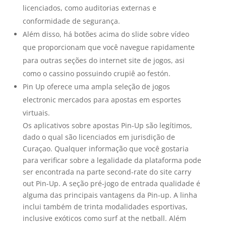
licenciados, como auditorias externas e
conformidade de segurança.
Além disso, há botões acima do slide sobre vídeo
que proporcionam que você navegue rapidamente
para outras seções do internet site de jogos, asi
como o cassino possuindo crupiê ao festón.
Pin Up oferece uma ampla seleção de jogos
electronic mercados para apostas em esportes
virtuais.
Os aplicativos sobre apostas Pin-Up são legítimos,
dado o qual são licenciados em jurisdição de
Curaçao. Qualquer informação que você gostaria
para verificar sobre a legalidade da plataforma pode
ser encontrada na parte second-rate do site carry
out Pin-Up. A seção pré-jogo de entrada qualidade é
alguma das principais vantagens da Pin-up. A linha
inclui também de trinta modalidades esportivas,
inclusive exóticos como surf at the netball. Além