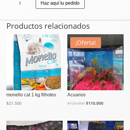
Haz aquí tu pedido
Gato
8
kg
Productos relacionados
morada
cantidad
¡Oferta!
monello cat 1 kg filhotes
Acuarios
$
21.500
$
120.000
$
110.000