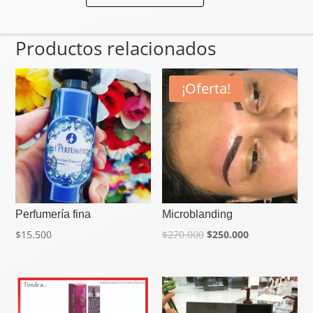
sencillo
cantidad
Productos relacionados
¡Oferta!
Perfumería fina
Microblanding
$
15.500
$
270.000
$
250.000