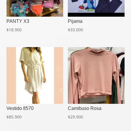
PANTY X3
Pijama
$
18.900
$
33.000
Vestido 8570
Camibuso Rosa
$
85.900
$
29.900