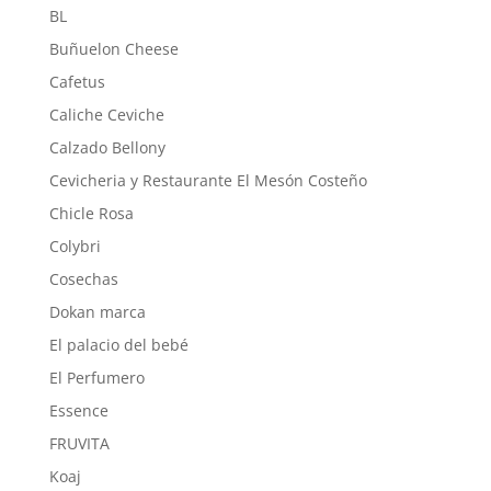
BL
Buñuelon Cheese
Cafetus
Caliche Ceviche
Calzado Bellony
Cevicheria y Restaurante El Mesón Costeño
Chicle Rosa
Colybri
Cosechas
Dokan marca
El palacio del bebé
El Perfumero
Essence
FRUVITA
Koaj