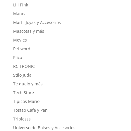
Lili Pink
Manoa
Marfil Joyas y Accesorios
Mascotas y más
Movies
Pet word
Plica
RC TRONIC
Stilo Juda
Te quelo y más
Tech Store
Tipicos Mario
Tostao Café y Pan
Triplesss
Universo de Bolsos y Accesorios