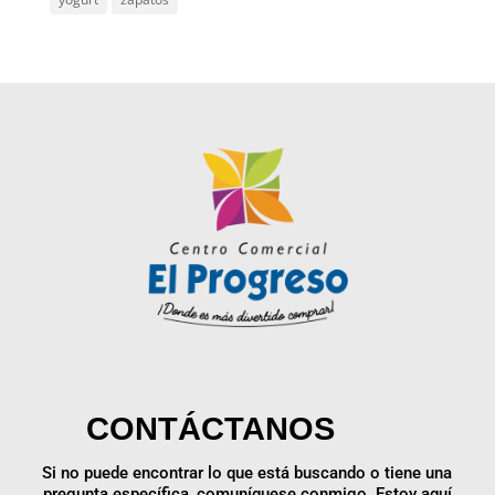
CONTÁCTANOS
Si no puede encontrar lo que está buscando o tiene una
pregunta específica, comuníquese conmigo. Estoy aquí