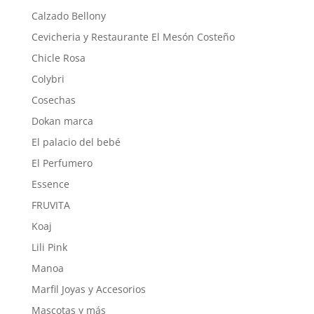
Calzado Bellony
Cevicheria y Restaurante El Mesón Costeño
Chicle Rosa
Colybri
Cosechas
Dokan marca
El palacio del bebé
El Perfumero
Essence
FRUVITA
Koaj
Lili Pink
Manoa
Marfil Joyas y Accesorios
Mascotas y más