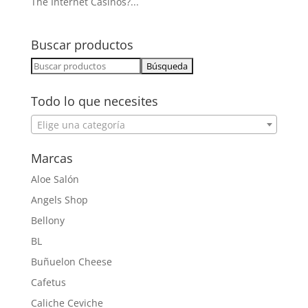
The Internet Casinos?...
Buscar productos
Buscar:
Todo lo que necesites
Elige una categoría
Marcas
Aloe Salón
Angels Shop
Bellony
BL
Buñuelon Cheese
Cafetus
Caliche Ceviche