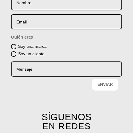
Quién eres
Soy una marca
Soy un cliente
ENVIAR
SÍGUENOS
EN REDES