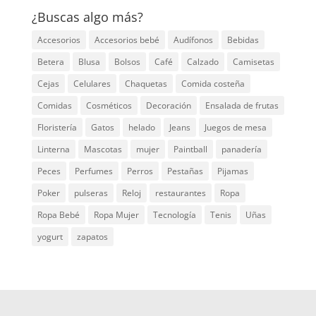
¿Buscas algo más?
Accesorios
Accesorios bebé
Audífonos
Bebidas
Betera
Blusa
Bolsos
Café
Calzado
Camisetas
Cejas
Celulares
Chaquetas
Comida costeña
Comidas
Cosméticos
Decoración
Ensalada de frutas
Floristería
Gatos
helado
Jeans
Juegos de mesa
Linterna
Mascotas
mujer
Paintball
panadería
Peces
Perfumes
Perros
Pestañas
Pijamas
Poker
pulseras
Reloj
restaurantes
Ropa
Ropa Bebé
Ropa Mujer
Tecnología
Tenis
Uñas
yogurt
zapatos