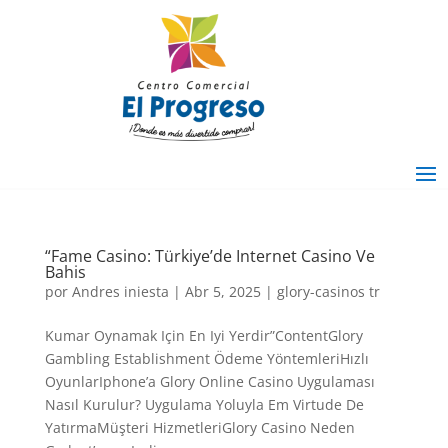
“Fame Casino: Türkiye’de Internet Casino Ve
Bahis
por
Andres iniesta
|
Abr 5, 2025
|
glory-casinos tr
Kumar Oynamak Için En Iyi Yerdir”ContentGlory
Gambling Establishment Ödeme YöntemleriHızlı
OyunlarIphone’a Glory Online Casino Uygulaması
Nasıl Kurulur? Uygulama Yoluyla Em Virtude De
YatırmaMüşteri HizmetleriGlory Casino Neden